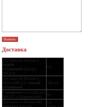
Доставка
Доставка по Москве
с
нашей
0 р.
установкой
(внутри
МКАД)
Доставка по Москве и
МО за МКАД
с нашей
50р./км
установкой
Самовывоз
со склада (на
0р.
МКАД, г.Дзержинский)
Доставка по Москве
без
0 р.
монтажа
(внутри
(+50р./км