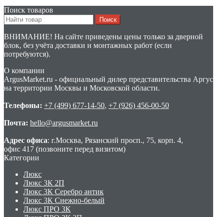
Поиск товаров
Search
for:
ВНИМАНИЕ! На сайте приведены цены только за дверной
блок, без учёта доставки и монтажных работ (если
потребуются).
О компании
ArgusMarket.ru - официальный дилер представительства Аргус
на территории Москвы и Московской области.
Телефоны:
+7 (499) 677-14-50
,
+7 (926) 456-00-50
Почта:
hello@argusmarket.ru
Адрес офиса
: г.Москва, Рязанский просп., 75, корп. 4,
офис 417 (позвоните перед визитом)
Категории
Люкс
Люкс 3К 2П
Люкс 3К Серебро антик
Люкс 3К Снежно-белый
Люкс ПРО 3К