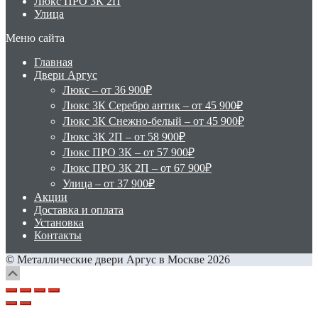
Люкс ПРО 3К 2П
Улица
Меню сайта
Главная
Двери Аргус
Люкс – от 36 900₽
Люкс 3К Серебро антик – от 45 900₽
Люкс 3К Снежно-белый – от 45 900₽
Люкс 3К 2П – от 58 900₽
Люкс ПРО 3К – от 57 900₽
Люкс ПРО 3К 2П – от 67 900₽
Улица – от 37 900₽
Акции
Доставка и оплата
Установка
Контакты
© Металлические двери Аргус в Москве 2026
Scroll
Up