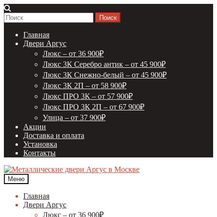
Перейти
Перейти
к
к
Найти:
навигации
содержимому
Главная
Двери Аргус
Люкс – от 36 900₽
Люкс 3К Серебро антик – от 45 900₽
Люкс 3К Снежно-белый – от 45 900₽
Люкс 3К 2П – от 58 900₽
Люкс ПРО 3К – от 57 900₽
Люкс ПРО 3К 2П – от 67 900₽
Улица – от 37 900₽
Акции
Доставка и оплата
Установка
Контакты
Меню
Главная
Двери Аргус
Люкс – от 36 900₽