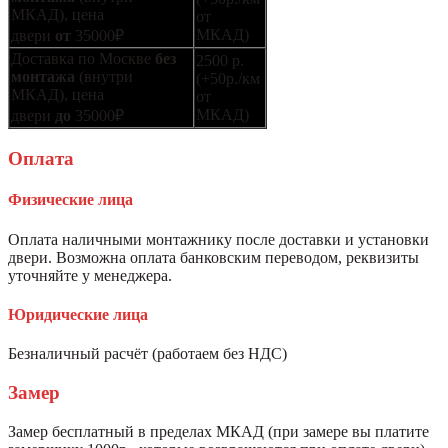
МКАД), цена
от
МКАД)
двери
от
35000₽
Доставка по Москве
без
2500 р.
монтажа
(внутри
(+50р./км
МКАД), цена
от
МКАД)
двери
до
35000₽
Оплата
Физические лица
Оплата наличными монтажнику после доставки и установки
двери. Возможна оплата банковским переводом, реквизиты
уточняйте у менеджера.
Юридические лица
Безналичный расчёт (работаем без НДС)
Замер
Замер бесплатный в пределах МКАД (при замере вы платите