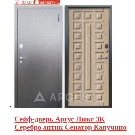
57,200.00
₽
Выбрать ...
Сейф-дверь Аргус Люкс 3К
Серебро антик Сенатор Капучино