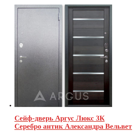
Сейф-дверь Аргус Люкс 3К
Серебро антик Александра Вельвет