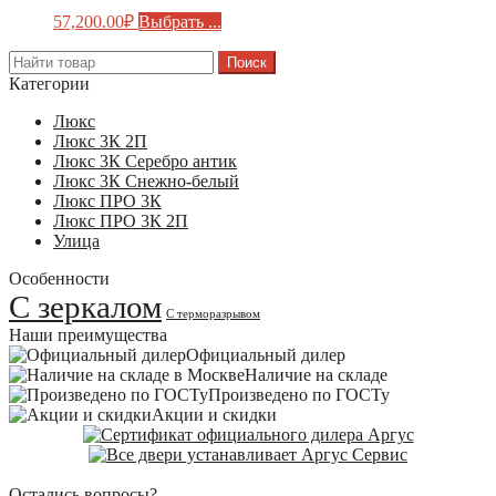
57,200.00
₽
Выбрать ...
Search
for:
Категории
Люкс
Люкс 3К 2П
Люкс 3К Серебро антик
Люкс 3К Снежно-белый
Люкс ПРО 3К
Люкс ПРО 3К 2П
Улица
Особенности
С зеркалом
С терморазрывом
Наши преимущества
Официальный дилер
Наличие на складе
Произведено по ГОСТу
Акции и скидки
Остались вопросы?