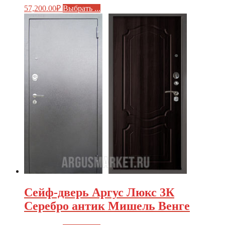
57,200.00
₽
Выбрать ...
Сейф-дверь Аргус Люкс 3К
Серебро антик Мишель Венге