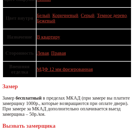
Белый
,
Коричневый
,
Серый
,
Темное дерево
,
Цвет внутри
Бежевый
Назначение
В квартиру
Сторонность
Левая
,
Правая
Внешняя
МДФ 12 мм фрезерованная
отделка
Замер
Замер
бесплатный
в пределах МКАД (при замере вы платите
замерщику 1000р., которые возвращаются при оплате двери).
При замере за МКАД дополнительно оплачивается выезд
замерщика – 50р./км.
Вызвать замерщика