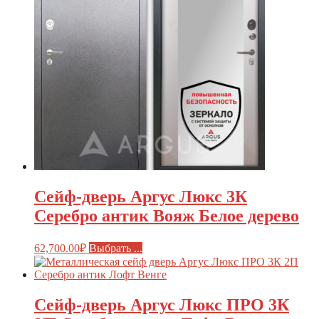
Сейф-дверь Аргус Люкс 3К
Серебро антик Вояж Белое дерево
62,700.00
₽
Выбрать ...
Сейф-дверь Аргус Люкс ПРО 3К