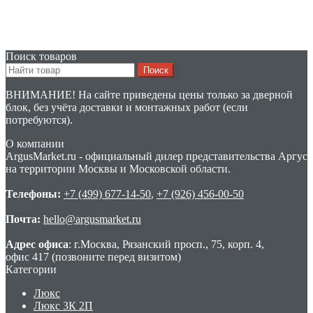
Поиск товаров
Search
for:
ВНИМАНИЕ! На сайте приведены цены только за дверной
блок, без учёта доставки и монтажных работ (если
потребуются).
О компании
ArgusMarket.ru - официальный дилер представительства Аргус
на территории Москвы и Московской области.
Телефоны:
+7 (499) 677-14-50
,
+7 (926) 456-00-50
Почта:
hello@argusmarket.ru
Адрес офиса
: г.Москва, Рязанский просп., 75, корп. 4,
офис 417 (позвоните перед визитом)
Категории
Люкс
Люкс 3К 2П