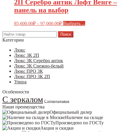
2П Серебро антик Лофт Венге –
панель на выбор
85,600.00
₽
–
97,000.00
₽
Выбрать ...
Search
for:
Категории
Люкс
Люкс 3К 2П
Люкс 3К Серебро антик
Люкс 3К Снежно-белый
Люкс ПРО 3К
Люкс ПРО 3К 2П
Улица
Особенности
С зеркалом
С терморазрывом
Наши преимущества
Официальный дилер
Наличие на складе
Произведено по ГОСТу
Акции и скидки