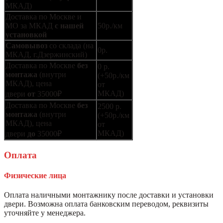
МКАД)
Доставка по Москве и
МО за МКАД
с нашей
50р./км
установкой
Самовывоз
со склада (на
0р.
МКАД, г.Дзержинский)
Доставка по Москве
без
0 р.
монтажа
(внутри
(+50р./км
МКАД), цена
от
МКАД)
двери
от
35000₽
Доставка по Москве
без
2500 р.
монтажа
(внутри
(+50р./км
МКАД), цена
от
МКАД)
двери
до
35000₽
Оплата
Физические лица
Оплата наличными монтажнику после доставки и установки
двери. Возможна оплата банковским переводом, реквизиты
уточняйте у менеджера.