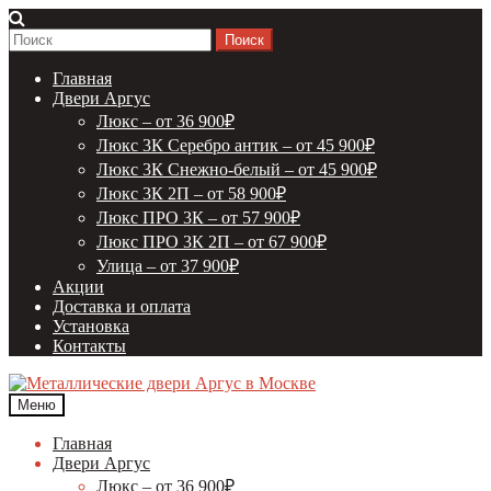
Перейти
Перейти
к
к
Найти:
навигации
содержимому
Главная
Двери Аргус
Люкс – от 36 900₽
Люкс 3К Серебро антик – от 45 900₽
Люкс 3К Снежно-белый – от 45 900₽
Люкс 3К 2П – от 58 900₽
Люкс ПРО 3К – от 57 900₽
Люкс ПРО 3К 2П – от 67 900₽
Улица – от 37 900₽
Акции
Доставка и оплата
Установка
Контакты
Меню
Главная
Двери Аргус
Люкс – от 36 900₽